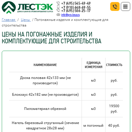
+7 (495) 545-49-49
+7 (910) 648-69-55
+7 (495) 506-25-17
info@pro-brus.ru
Главная
Цены
Погонажные изделия и комплектующие для
строительства
ЦЕНЫ НА ПОГОНАЖНЫЕ ИЗДЕЛИЯ И
КОМПЛЕКТУЮЩИЕ ДЛЯ СТРОИТЕЛЬСТВА
ЕДИНИЦА
НАИМЕНОВАНИЕ
СТОИМОСТЬ
ИЗМЕРЕНИЯ
Доска половая 42х133 мм (не
м3
руб.
производится)
Блокхаус 42х182 мм (не производится)
м3
руб.
19500
Пиломатериал обрезной
м3
руб.
Нагель березовый струганный (сечение
м погонный
40 руб.
квадратное 28х28 мм)