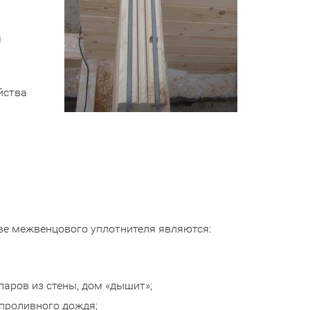
я
йства
е межвенцового уплотнителя являются:
аров из стены, дом «дышит»;
проливного дождя;