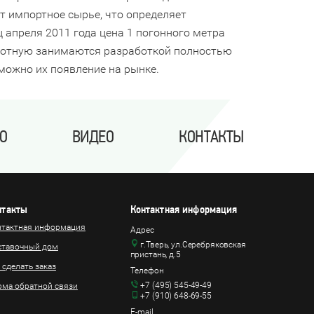
ют импортное сырье, что определяет
 апреля 2011 года цена 1 погонного метра
плотную занимаются разработкой полностью
можно их появление на рынке.
О
ВИДЕО
КОНТАКТЫ
нтакты
Контактная информация
нтактная информация
Адрес
г.Тверь, ул.Серебряковская
ставочный дом
пристань, д.5
 сделать заказ
Телефон
+7 (495) 545-49-49
ма обратной связи
+7 (910) 648-69-55
E-mail