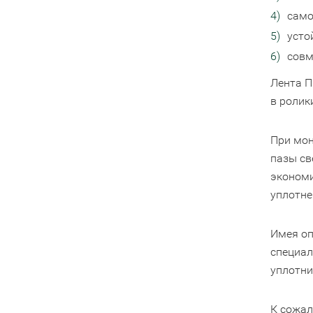
само
усто
совм
Лента П
в ролик
При мон
пазы св
экономи
уплотне
Имея оп
специал
уплотни
К сожал