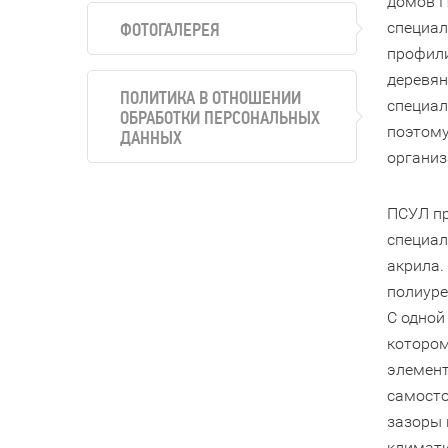
домов П
специал
ФОТОГАЛЕРЕЯ
профили
деревян
ПОЛИТИКА В ОТНОШЕНИИ
специал
ОБРАБОТКИ ПЕРСОНАЛЬНЫХ
поэтому
ДАННЫХ
организ
ПСУЛ пр
специа
акрила.
полиуре
С одной
котором
элемент
самосто
зазоры 
климати