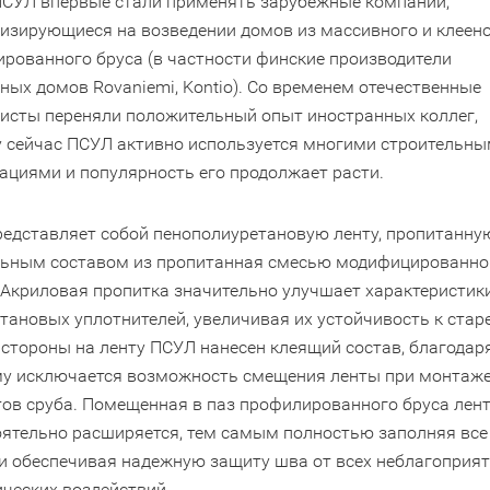
СУЛ впервые стали применять зарубежные компании,
изирующиеся на возведении домов из массивного и клеен
рованного бруса (в частности финские производители
ных домов Rovaniemi, Kontio). Со временем отечественные
исты переняли положительный опыт иностранных коллег,
 сейчас ПСУЛ активно используется многими строительн
ациями и популярность его продолжает расти.
едставляет собой пенополиуретановую ленту, пропитанну
льным составом из пропитанная смесью модифицированно
 Акриловая пропитка значительно улучшает характеристик
тановых уплотнителей, увеличивая их устойчивость к стар
 стороны на ленту ПСУЛ нанесен клеящий состав, благодар
у исключается возможность смещения ленты при монтаж
ов сруба. Помещенная в паз профилированного бруса лен
ятельно расширяется, тем самым полностью заполняя все
и обеспечивая надежную защиту шва от всех неблагоприя
ческих воздействий.