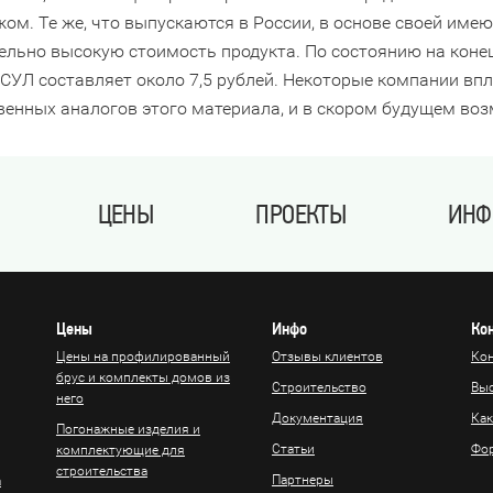
жом. Те же, что выпускаются в России, в основе своей име
ельно высокую стоимость продукта. По состоянию на конец
СУЛ составляет около 7,5 рублей. Некоторые компании в
венных аналогов этого материала, и в скором будущем воз
ЦЕНЫ
ПРОЕКТЫ
ИНФ
Цены
Инфо
Ко
Цены на профилированный
Отзывы клиентов
Ко
брус и комплекты домов из
Строительство
Вы
него
Документация
Как
Погонажные изделия и
Статьи
Фор
комплектующие для
строительства
Партнеры
а