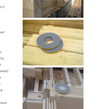
ого
ыми
ю
го
и
ению.
я
е
та
тных