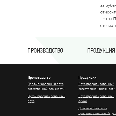
за рубе
относит
ленты П
отечест
ПРОИЗВОДСТВО
ПРОДУКЦИЯ
Производство
Продукция
Профилированный брус
Брус профилированный
естественной влажности
естественной влажности
Сухой профилированный
Брус профилированный
брус
сухой
Домокомплекты из
профилированного брус