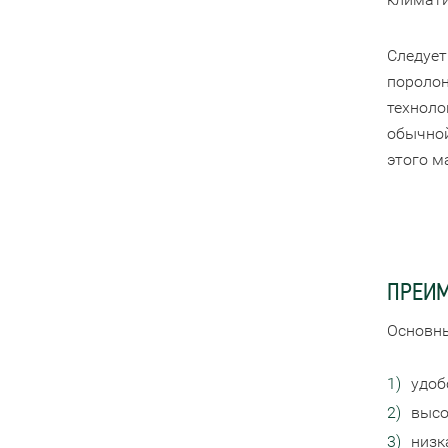
Следует
поролон
техноло
обычной
этого м
ПРЕИМ
Основны
удоб
высо
низк