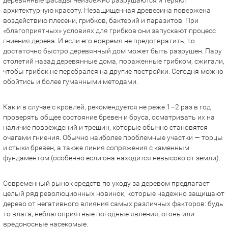
деревянные фасады неизбежно разрушаются и теряют
архитектурную красоту. Незащищенная древесина повержена
воздействию плесени, грибков, бактерий и паразитов. При
«благоприятных» условиях для грибков они запускают процесс
гниения дерева. И если его вовремя не предотвратить, то
достаточно быстро деревянный дом может быть разрушен. Пару
столетий назад деревянные дома, пораженные грибком, сжигали,
чтобы грибок не перебрался на другие постройки. Сегодня можно
обойтись и более гуманными методами.
Как и в случае с кровлей, рекомендуется не реже 1–2 раз в год
проверять общее состояние бревен и бруса, осматривать их на
наличие повреждений и трещин, которые обычно становятся
очагами гниения. Обычно наиболее проблемные участки — торцы
и стыки бревен, а также линия сопряжения с каменным
фундаментом (особенно если она находится невысоко от земли).
Современный рынок средств по уходу за деревом предлагает
целый ряд революционных новинок, которые надежно защищают
дерево от негативного влияния самых различных факторов: будь
то влага, неблагоприятные погодные явления, огонь или
вредоносные насекомые.