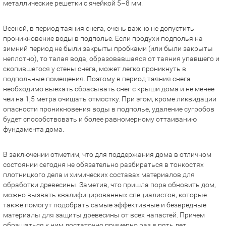
металлические решетки с ячейкой 5–8 мм.
Весной, в период таяния снега, очень важно не допустить
проникновение воды в подполье. Если продухи подполья на
зимний период не были закрыты пробками (или были закрыты
неплотно), то талая вода, образовавшаяся от таяния упавшего и
скопившегося у стены снега, может легко проникнуть в
подпольные помещения. Поэтому в период таяния снега
необходимо выехать сбрасывать снег с крыши дома и не менее
чеи на 1,5 метра очищать отмостку. При этом, кроме ликвидации
опасности проникновения воды в подполье, удаление сугробов
будет способствовать и более равномерному оттаиванию
фундамента дома.
В заключении отметим, что для поддержания дома в отличном
состоянии сегодня не обязательно разбираться в тонкостях
плотницкого дела и химических составах материалов для
обработки древесины. Заметив, что пришла пора обновить дом,
можно вызвать квалифицированных специалистов, которые
также помогут подобрать самые эффективные и безвредные
материалы для защиты древесины от всех напастей. Причем
обращаться к ним достаточно примерно раз в пять лет.