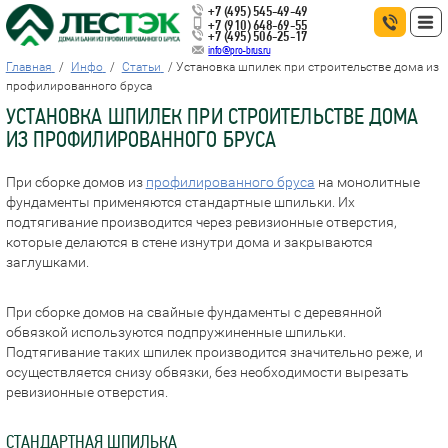
+7 (495) 545-49-49
+7 (910) 648-69-55
+7 (495) 506-25-17
info@pro-brus.ru
Главная
Инфо
Статьи
Установка шпилек при строительстве дома из
профилированного бруса
УСТАНОВКА ШПИЛЕК ПРИ СТРОИТЕЛЬСТВЕ ДОМА
ИЗ ПРОФИЛИРОВАННОГО БРУСА
При сборке домов из
профилированного бруса
на монолитные
фундаменты применяются стандартные шпильки. Их
подтягивание производится через ревизионные отверстия,
которые делаются в стене изнутри дома и закрываются
заглушками.
При сборке домов на свайные фундаменты с деревянной
обвязкой используются подпружиненные шпильки.
Подтягивание таких шпилек производится значительно реже, и
осуществляется снизу обвязки, без необходимости вырезать
ревизионные отверстия.
СТАНДАРТНАЯ ШПИЛЬКА