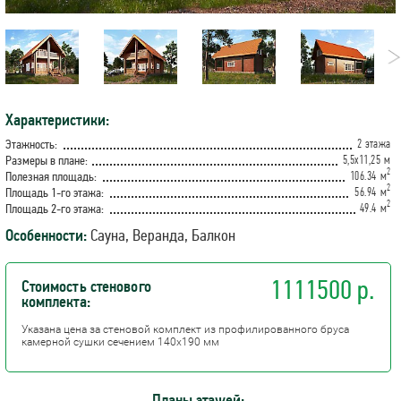
Характеристики:
2 этажа
Этажность:
5,5х11,25 м
Размеры в плане:
2
106.34 м
Полезная площадь:
2
56.94 м
Площадь 1-го этажа:
2
49.4 м
Площадь 2-го этажа:
Особенности:
Сауна, Веранда, Балкон
1111500 р.
Стоимость стенового
комплекта:
Указана цена за стеновой комплект из профилированного бруса
камерной сушки сечением 140х190 мм
Планы этажей: