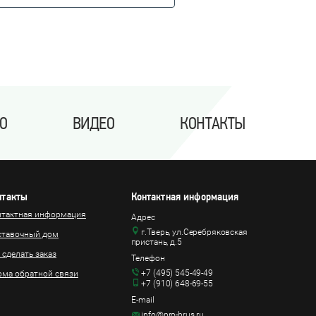
О
ВИДЕО
КОНТАКТЫ
нтакты
Контактная информация
нтактная информация
Адрес
г.Тверь, ул.Серебряковская
ставочный дом
пристань, д.5
 сделать заказ
Телефон
+7 (495) 545-49-49
ма обратной связи
+7 (910) 648-69-55
E-mail
info@pro-brus.ru