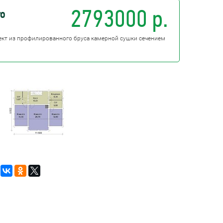
2793000 р.
го
лект из профилированного бруса камерной сушки сечением