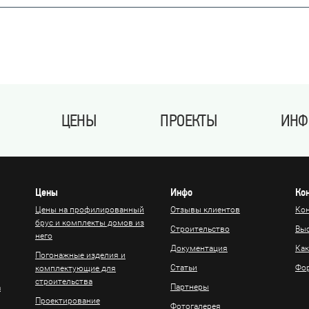
ЦЕНЫ
ПРОЕКТЫ
ИНФ
Цены
Инфо
Ко
Цены на профилированный
Отзывы клиентов
Ко
брус и комплекты домов из
Строительство
Вы
него
Документация
Как
Погонажные изделия и
Статьи
Фор
комплектующие для
строительства
Партнеры
а
Проектирование
Фотогалерея