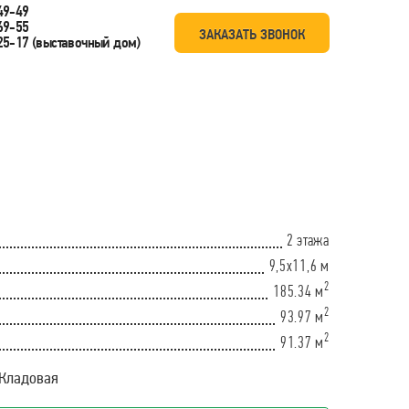
49-49
69-55
ЗАКАЗАТЬ ЗВОНОК
25-17
(выставочный дом)
2 этажа
9,5х11,6 м
2
185.34 м
2
93.97 м
2
91.37 м
 Кладовая