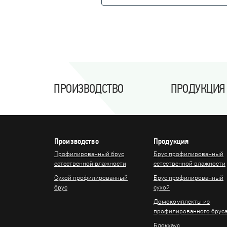
ПРОИЗВОДСТВО
ПРОДУКЦИЯ
Производство
Продукция
Профилированный брус
Брус профилированный
естественной влажности
естественной влажности
Сухой профилированный
Брус профилированный
брус
сухой
Домокомплекты из
профилированного брус
Блокхаус