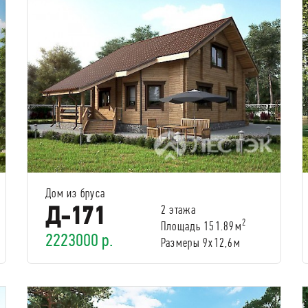
Дом из бруса
Д-171
2 этажа
2
Площадь 151.89м
2223000 р.
Размеры 9х12,6м