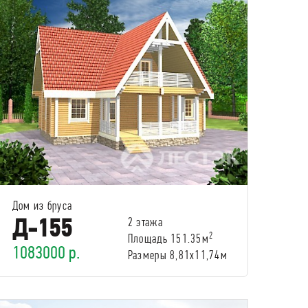
Дом из бруса
Д-155
2 этажа
2
Площадь 151.35м
1083000 р.
Размеры 8,81х11,74м