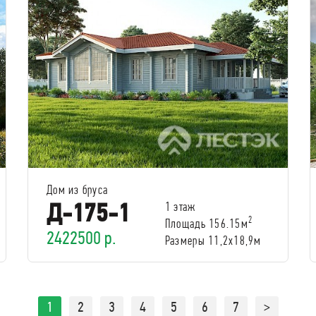
Дом из бруса
Д-175-1
1 этаж
2
Площадь 156.15м
2422500 р.
Размеры 11,2x18,9м
1
2
3
4
5
6
7
>