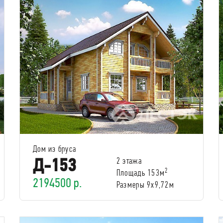
Дом из бруса
Д-153
2 этажа
2
Площадь 153м
2194500 р.
Размеры 9х9,72м