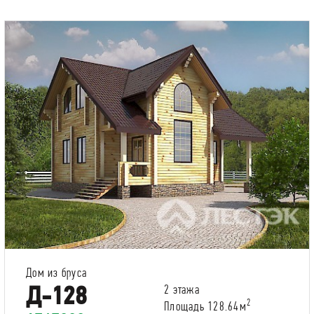
Дом из бруса
Д-128
2 этажа
2
Площадь 128.64м