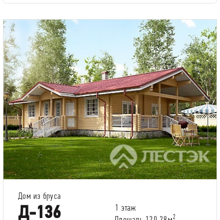
Дом из бруса
Д-136
1 этаж
2
Площадь 120.28м