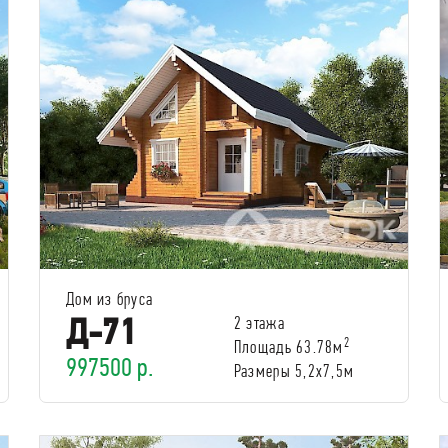
Дом из бруса
Д-71
2 этажа
2
Площадь 63.78м
997500 р.
Размеры 5,2х7,5м