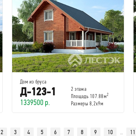
Дом из бруса
Д-123-1
2 этажа
2
Площадь 107.88м
1339500 р.
Размеры 8,2x9м
2
3
4
5
6
7
8
9
10
11
…