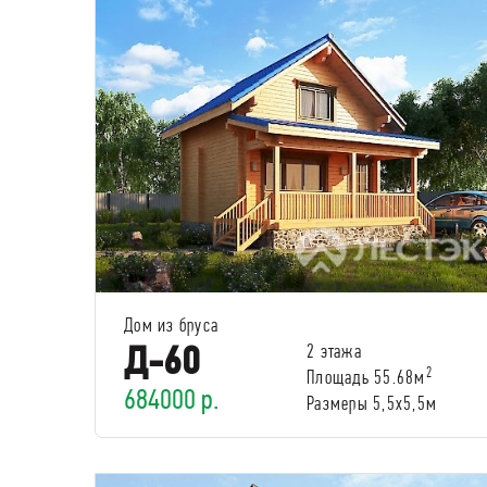
Дом из бруса
Д-60
2 этажа
2
Площадь 55.68м
684000 р.
Размеры 5,5х5,5м