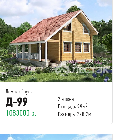
Дом из бруса
Д-99
2 этажа
2
Площадь 99м
1083000 р.
Размеры 7х8,2м