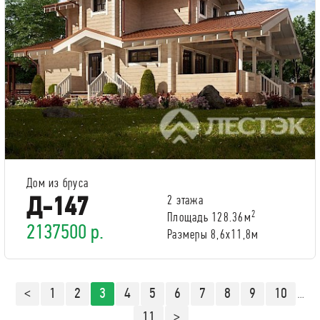
Дом из бруса
Д-147
2 этажа
2
Площадь 128.36м
2137500 р.
Размеры 8,6x11,8м
<
1
2
3
4
5
6
7
8
9
10
…
11
>