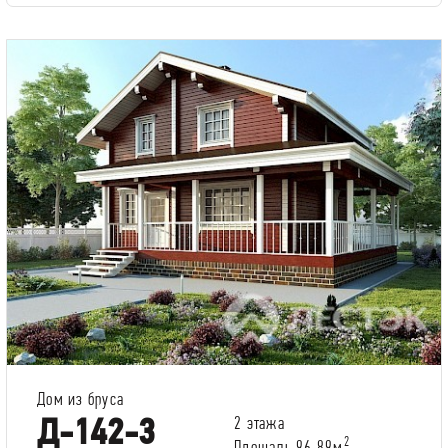
Дом из бруса
Д-142-3
2 этажа
2
Площадь 96.89м