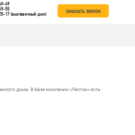
49-49
69-55
ЗАКАЗАТЬ ЗВОНОК
25-17
(выставочный дом)
лого дома. В базе компании «Лестэк» есть