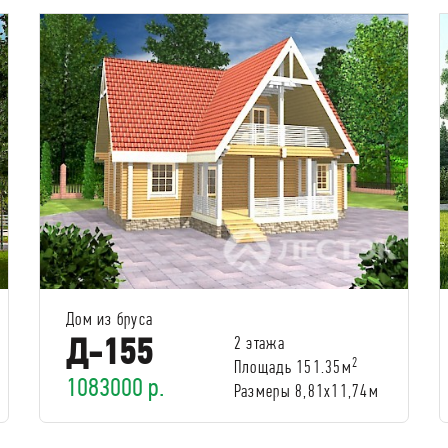
Дом из бруса
Д-155
2 этажа
2
Площадь 151.35м
1083000 р.
Размеры 8,81х11,74м