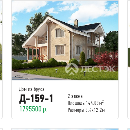
Дом из бруса
Д-159-1
2 этажа
2
Площадь 144.08м
1795500 р.
Размеры 8,4х12,2м