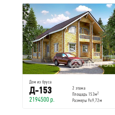
Дом из бруса
Д-153
2 этажа
2
Площадь 153м
2194500 р.
Размеры 9х9,72м