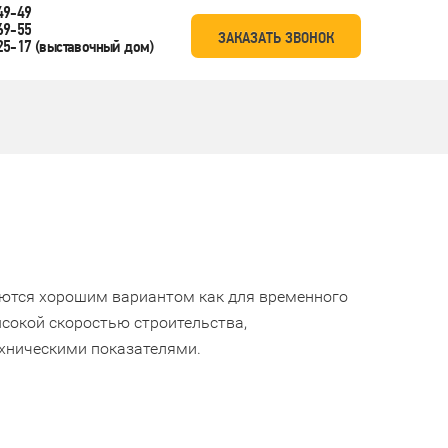
49-49
69-55
ЗАКАЗАТЬ ЗВОНОК
25-17
(выставочный дом)
яются хорошим вариантом как для временного
ысокой скоростью строительства,
хническими показателями.