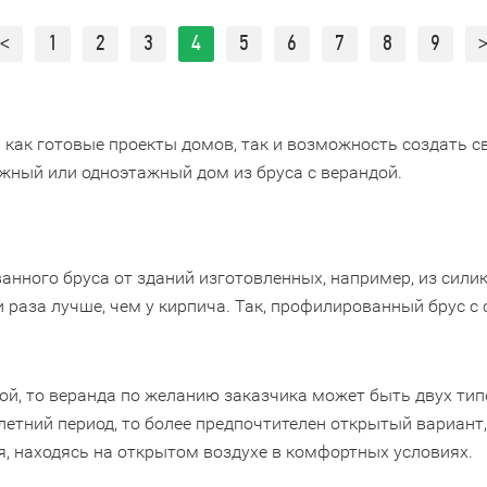
<
1
2
3
4
5
6
7
8
9
 как готовые проекты домов, так и возможность создать с
жный или одноэтажный дом из бруса с верандой.
ного бруса от зданий изготовленных, например, из силик
ри раза лучше, чем у кирпича. Так, профилированный брус 
ой, то веранда по желанию заказчика может быть двух типо
летний период, то более предпочтителен открытый вариант
я, находясь на открытом воздухе в комфортных условиях.