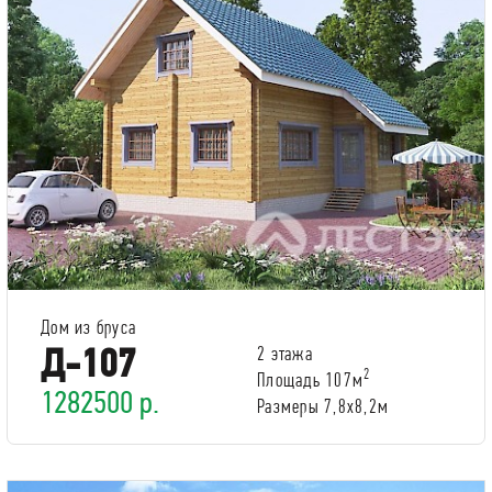
Дом из бруса
Д-107
2 этажа
2
Площадь 107м
1282500 р.
Размеры 7,8х8,2м