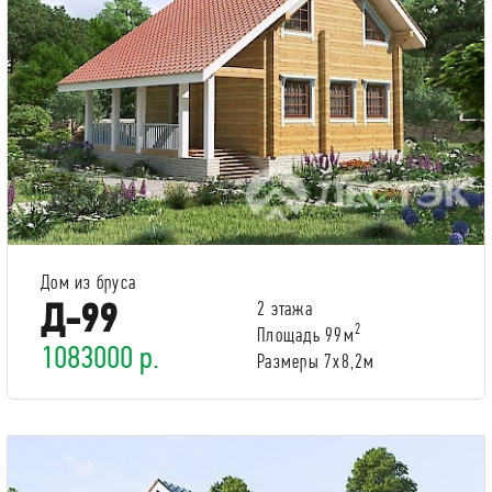
Дом из бруса
Д-99
2 этажа
2
Площадь 99м
1083000 р.
Размеры 7х8,2м