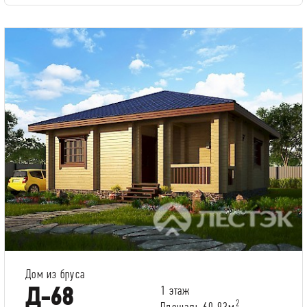
Дом из бруса
Д-68
1 этаж
2
Площадь 60.93м