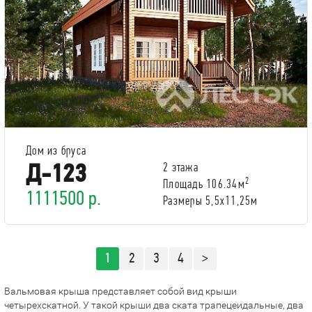
Дом из бруса
Д-123
2 этажа
2
Площадь 106.34м
1111500 р.
Размеры 5,5х11,25м
1
2
3
4
>
Вальмовая крыша представляет собой вид крыши
четырехскатной. У такой крыши два ската трапецеидальные, два