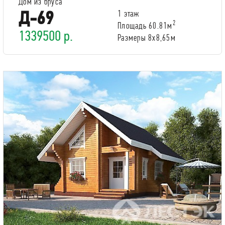
Дом из бруса
Д-69
1 этаж
2
Площадь 60.81м
1339500 р.
Размеры 8х8,65м