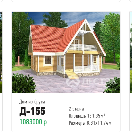
Дом из бруса
Д-155
2 этажа
2
Площадь 151.35м
1083000 р.
Размеры 8,81х11,74м