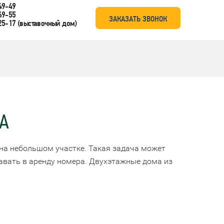
49-49
69-55
ЗАКАЗАТЬ ЗВОНОК
25-17
(выставочный дом)
А
 на небольшом участке. Такая задача может
авать в аренду номера. Двухэтажные дома из