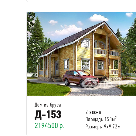
Дом из бруса
Д-153
2 этажа
2
Площадь 153м
2194500 р.
Размеры 9х9,72м