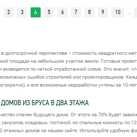
2
3
4
5
6
7
8
9
10
…
 в долгосрочной перспективе – стоимость квадратного мет
зной площади на небольшом участке земли. Готовые прое
 возводятся по четкой отработанной схеме. Это значит, чт
т возможных ошибок строителей или проектировщиков. Каж
ногократно), и все возможные недоработки учтены за 10-ле
ДОМОВ ИЗ БРУСА В ДВА ЭТАЖА
ичество спален будущего дома. От этого на 70% будет зави
санузлов, кладовых, гостиной, но спальные комнаты по 12
 2-этажных домов на нашем сайте. Используйте удобную фо